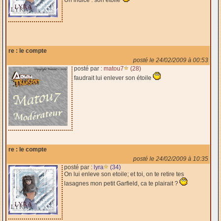
re : le compte
posté le 24/02/2009 à 00:53
posté par :
matou7
(28)
faudrait lui enlever son étoile
re : le compte
posté le 24/02/2009 à 10:35
posté par :
lyra
(34)
On lui enleve son etoile; et toi, on te retire tes
lasagnes mon petit Garfield, ca te plairait ?