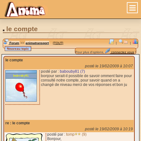
le compte
Forum
>>
animatransport
[TOUT]
|
|
Pour plus d'options,
connectez vous
!
le compte
posté le 19/02/2009 à 10:07
posté par :
babouby81 (7)
bonjour serait-il possible de savoir omment faire pour
consulté notre compte, pour savoir quand on a
changé de niveau merci de vos réponses et bon ju
re : le compte
posté le 19/02/2009 à 10:19
posté par :
tomp
(9)
Bonjour,