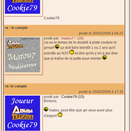
Cookie79
re : le compte
posté le 20/02/2009 à 04:21
posté par :
matou7
(28)
j'ai eu le temps de le doublé à plate couture le
grmarf
ça doit faire bientôt 1 ou 2 ans qu'il
poirotte au N10
et dire qu'ils y en a qui dise
que je traîne de la patte pour monter
re: le compte
posté le 20/02/2009 à 17:31
posté par :
Cookie79 (15)
Bonjour,
matou, peut-être que grr veux avoir plus
d'argent