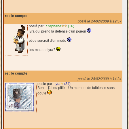
re : le compte
posté le 24/02/2009 à 12:57
posté par :
Stephane
(16)
lyra qui prend la defense d'un joueur
et de surcroit d'un modo
t'es malade lyra?
re : le compte
posté le 24/02/2009 à 14:24
posté par :
lyra
(34)
Ben ... j'ai eu pitié .. Un moment de faiblesse sans
doute