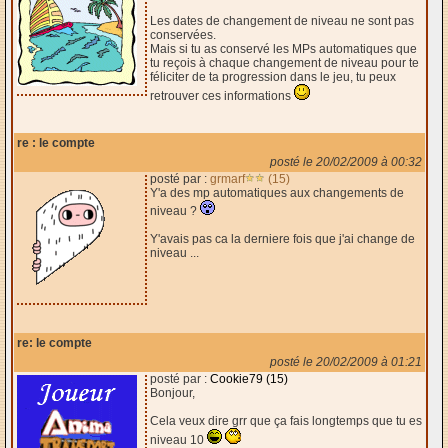
Les dates de changement de niveau ne sont pas
conservées.
Mais si tu as conservé les MPs automatiques que
tu reçois à chaque changement de niveau pour te
féliciter de ta progression dans le jeu, tu peux
retrouver ces informations
re : le compte
posté le 20/02/2009 à 00:32
posté par :
grmarf
(15)
Y'a des mp automatiques aux changements de
niveau ?
Y'avais pas ca la derniere fois que j'ai change de
niveau ...
re: le compte
posté le 20/02/2009 à 01:21
posté par :
Cookie79 (15)
Bonjour,
Cela veux dire grr que ça fais longtemps que tu es
niveau 10