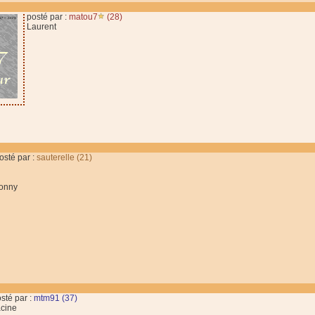
posté par :
matou7
(28)
Laurent
osté par :
sauterelle (21)
onny
sté par :
mtm91 (37)
cine