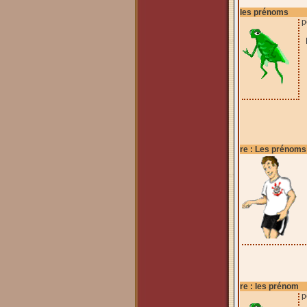
les prénoms
p
È
re : Les prénoms
re : les prénom
p