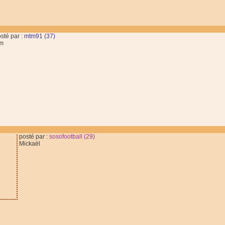
sté par :
mtm91 (37)
im
posté par :
sosofootball (29)
Mickaël