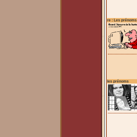
re : Les prénoms
les prénoms