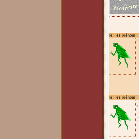
re : les prénom
p
R
re : les prénom
p
e
E