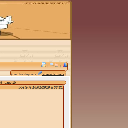
|
|
Pour plus d'options,
connectez vous
!
 9
page 10
posté le 16/01/2010 à 03:21