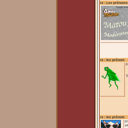
re : Les prénoms
re : les prénom
p
T
re : les prénom
po
ya