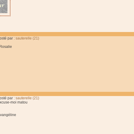
osté par :
sauterelle (21)
osalie
osté par :
sauterelle (21)
xcuse-moi matou
vangéline