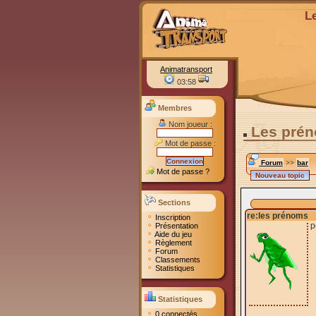
L
Animatransport
03:58
Membres
Nom joueur :
Les pré
Mot de passe :
Forum
>>
bar
Mot de passe ?
Sections
re:les prénoms
Inscription
p
Présentation
Aide du jeu
Règlement
Forum
Classements
Statistiques
Statistiques
0 connectés