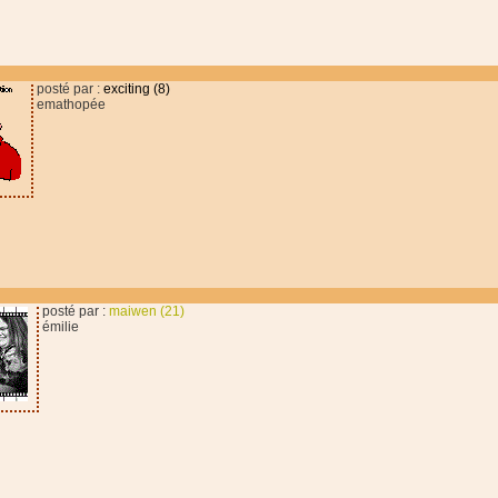
posté par :
exciting (8)
emathopée
posté par :
maiwen (21)
émilie