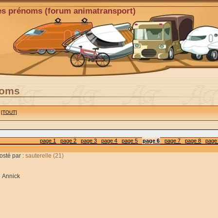
es prénoms (forum animatransport)
noms
[TOUT]
page 1
page 2
page 3
page 4
page 5
page 6
page 7
page 8
page
osté par :
sauterelle (21)
Annick