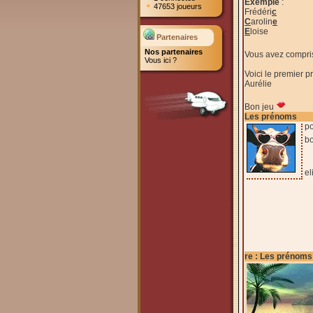
Exemple
:
47653 joueurs
Frédéri
c
C
arolin
e
E
loise
Partenaires
Nos partenaires
Vous avez compris 
Vous ici ?
Voici le premier p
Aurélie
Bon jeu
Les prénoms
po
b
el
re : Les prénoms