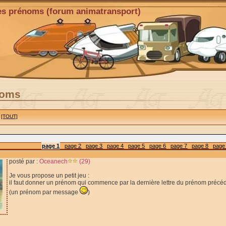
es prénoms (forum animatransport)
noms
[TOUT]
page 1
page 2
page 3
page 4
page 5
page 6
page 7
page 8
page
posté par :
Oceanech
(29)
Je vous propose un petit jeu :
il faut donner un prénom qui commence par la dernière lettre du prénom précéd
(un prénom par message
)