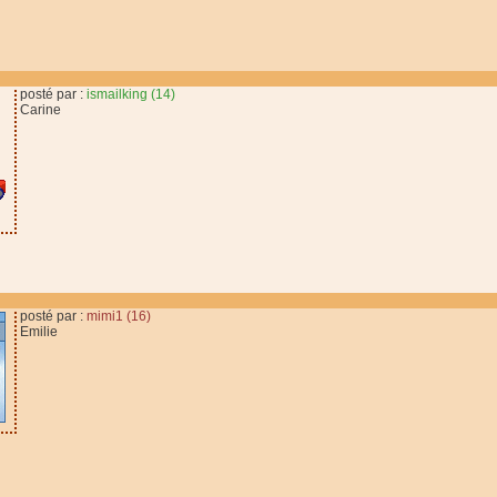
posté par :
ismailking (14)
Carine
posté par :
mimi1 (16)
Emilie