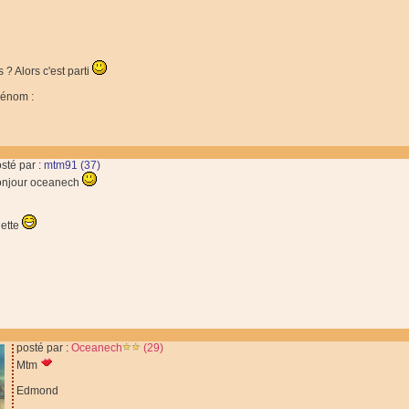
? Alors c'est parti
rénom :
sté par :
mtm91 (37)
onjour oceanech
iette
posté par :
Oceanech
(29)
Mtm
Edmond