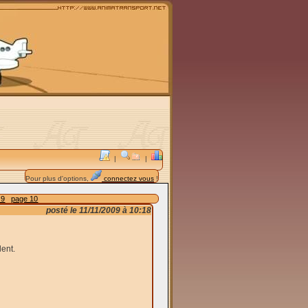
|
|
Pour plus d'options,
connectez vous
!
 9
page 10
posté le 11/11/2009 à 10:18
ent.