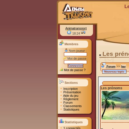
L
Animatransport
18:24
Membres
Nom joueur :
Les pré
Mot de passe :
Forum
>>
bar
Mot de passe ?
Sections
Les prénoms
Inscription
Présentation
Aide du jeu
Règlement
Forum
Classements
Statistiques
Statistiques
1 connectés