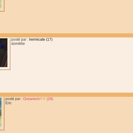
posté par :
hermicate (17)
domitille
posté par :
Oceanech
(29)
Eric