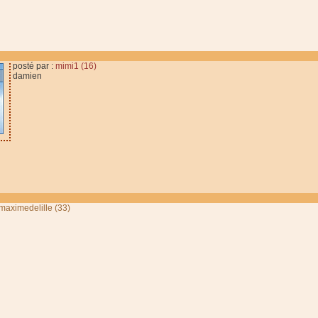
posté par :
mimi1 (16)
damien
maximedelille (33)