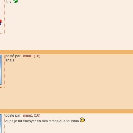
Alix
posté par :
mimi1 (16)
anais
posté par :
mimi1 (16)
oups je lai envoyer en mm temps que toi isma