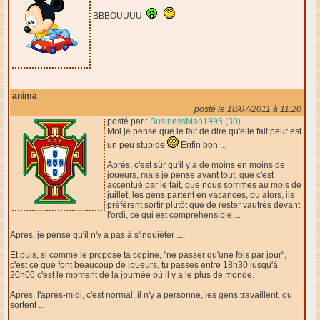
BBBOUUUU
anima
posté le 18/07/2011 à 11:20
posté par :
BusinessMan1995 (30)
Moi je pense que le fait de dire qu'elle fait peur est
un peu stupide
Enfin bon ...
Après, c'est sûr qu'il y a de moins en moins de
joueurs, mais je pense avant tout, que c'est
accentué par le fait, que nous sommes au mois de
juillet, les gens partent en vacances, ou alors, ils
préfèrent sortir plutôt que de rester vautrés devant
l'ordi, ce qui est compréhensible ...
Après, je pense qu'il n'y a pas à s'inquiéter ....
Et puis, si comme le propose ta copine, "ne passer qu'une fois par jour",
c'est ce que font beaucoup de joueurs, tu passes entre 18h30 jusqu'à
20h00 c'est le moment de la journée où il y a le plus de monde.
Après, l'après-midi, c'est normal, il n'y a personne, les gens travaillent, ou
sortent ...