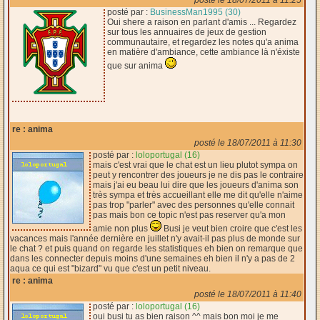
posté par :
BusinessMan1995 (30)
Oui shere a raison en parlant d'amis ... Regardez
sur tous les annuaires de jeux de gestion
communautaire, et regardez les notes qu'a anima
en matière d'ambiance, cette ambiance là n'éxiste
que sur anima
re : anima
posté le 18/07/2011 à 11:30
posté par :
loloportugal (16)
mais c'est vrai que le chat est un lieu plutot sympa on
peut y rencontrer des joueurs je ne dis pas le contraire
mais j'ai eu beau lui dire que les joueurs d'anima son
très sympa et très accueillant elle me dit qu'elle n'aime
pas trop "parler" avec des personnes qu'elle connait
pas mais bon ce topic n'est pas reserver qu'a mon
amie non plus
Busi je veut bien croire que c'est les
vacances mais l'année dernière en juillet n'y avait-il pas plus de monde sur
le chat ? et puis quand on regarde les statistiques eh bien on remarque que
dans les connecter depuis moins d'une semaines eh bien il n'y a pas de 2
aqua ce qui est "bizard" vu que c'est un petit niveau.
re : anima
posté le 18/07/2011 à 11:40
posté par :
loloportugal (16)
oui busi tu as bien raison ^^ mais bon moi je me