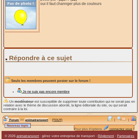
oui il faut channger plus de couleurs
Répondre à ce sujet
Seuls les membres peuvent poster sur le forum !
Je ne suis pas encore membre
Un
modérateur
est susceptible de supprimer toute contribution qui ne serait pas en
relation avec le thème de discussion abordé, la ligne éditoriale du site, ou qui serait
contraire à la loi.
Forum
>>
animatransport
[TOUT]
|
|
Pour plus d'options,
connectez vous
!
© 2026
animatransport
: gérez votre entreprise de transport -
Règlement
-
Partenaires