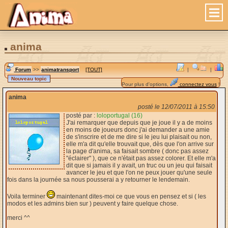
anima
Forum
>>
animatransport
[TOUT]
|
|
Pour plus d'options,
connectez vous
!
anima
posté le 12/07/2011 à 15:50
posté par :
loloportugal (16)
J'ai remarquer que depuis que je joue il y a de moins
en moins de joueurs donc j'ai demander a une amie
de s'inscrire et de me dire si le jeu lui plaisait ou non,
elle m'a dit qu'elle trouvait que, dès que l'on arrive sur
la page d'anima, sa faisait sombre ( donc pas assez
"éclairer" ), que ce n'était pas assez colorer. Et elle m'a
dit que si jamais il y avait, un truc ou un jeu qui faisait
avancer le jeu et que l'on ne peux jouer qu'une seule
fois dans la journée sa nous pousserai a y retourner le lendemain.
Voila terminer
maintenant dites-moi ce que vous en pensez et si ( les
modos et les admins bien sur ) peuvent y faire quelque chose.
merci ^^