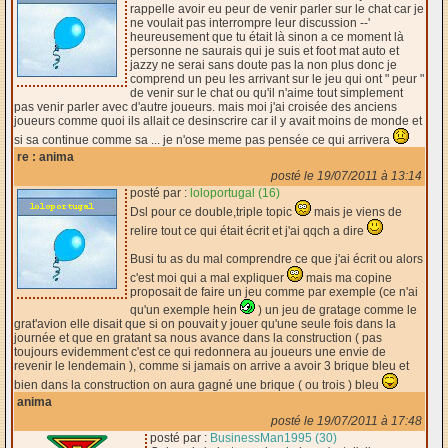
rappelle avoir eu peur de venir parler sur le chat car je
ne voulait pas interrompre leur discussion --'
heureusement que tu était là sinon a ce moment là
personne ne saurais qui je suis et foot mat auto et
jazzy ne serai sans doute pas la non plus donc je
comprend un peu les arrivant sur le jeu qui ont " peur "
de venir sur le chat ou qu'il n'aime tout simplement
pas venir parler avec d'autre joueurs. mais moi j'ai croisée des anciens
joueurs comme quoi ils allait ce desinscrire car il y avait moins de monde et
si sa continue comme sa ... je n'ose meme pas pensée ce qui arrivera
re : anima
posté le 19/07/2011 à 13:14
posté par :
loloportugal (16)
Dsl pour ce double,triple topic
mais je viens de
relire tout ce qui était écrit et j'ai qqch a dire
Busi tu as du mal comprendre ce que j'ai écrit ou alors
c'est moi qui a mal expliquer
mais ma copine
proposait de faire un jeu comme par exemple (ce n'ai
qu'un exemple hein
) un jeu de gratage comme le
grat'avion elle disait que si on pouvait y jouer qu'une seule fois dans la
journée et que en gratant sa nous avance dans la construction ( pas
toujours evidemment c'est ce qui redonnera au joueurs une envie de
revenir le lendemain ), comme si jamais on arrive a avoir 3 brique bleu et
bien dans la construction on aura gagné une brique ( ou trois ) bleu
anima
posté le 19/07/2011 à 17:48
posté par :
BusinessMan1995 (30)