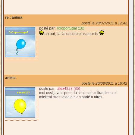
re : anima
posté le 20/07/2011 à 12:42
posté par :
loloportugal (16)
ah oui, ca fat encore plus peur ici
anima
posté le 20/08/2011 à 10:42
posté par :
alex4227 (35)
moi ossi javais peur du chat mais mitraminou et
mickeal m'ont aide a bien parlé o otres