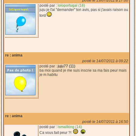
posté le 13/07/2011 à 17:00
posté par :
loloportugal (16)
juju je t'ai "demander" ton avis, pas si j'avais raison ou
tord
re : anima
posté le 14/07/2011 à 09:22
posté par :
juju77 (11)
ba moi quand je me suis inscrie sa ma fais peur mais
je m habitu
re : anima
posté le 14/07/2011 à 16:50
posté par :
ismailking (14)
Ca vous fait peur ?!