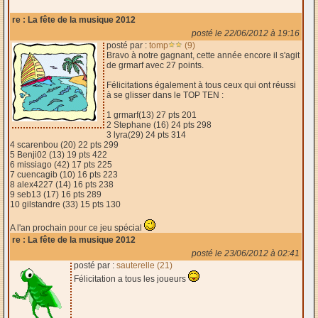
re : La fête de la musique 2012
posté le 22/06/2012 à 19:16
posté par :
tomp
(9)
Bravo à notre gagnant, cette année encore il s'agit
de grmarf avec 27 points.
Félicitations également à tous ceux qui ont réussi
à se glisser dans le TOP TEN :
1 grmarf(13) 27 pts 201
2 Stephane (16) 24 pts 298
3 lyra(29) 24 pts 314
4 scarenbou (20) 22 pts 299
5 Benji02 (13) 19 pts 422
6 missiago (42) 17 pts 225
7 cuencagib (10) 16 pts 223
8 alex4227 (14) 16 pts 238
9 seb13 (17) 16 pts 289
10 gilstandre (33) 15 pts 130
A l'an prochain pour ce jeu spécial
re : La fête de la musique 2012
posté le 23/06/2012 à 02:41
posté par :
sauterelle (21)
Félicitation a tous les joueurs