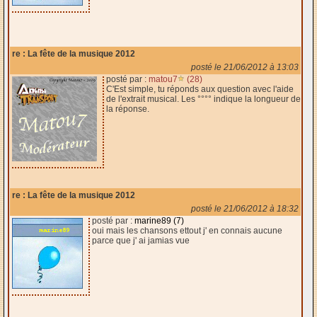
re : La fête de la musique 2012
posté le 21/06/2012 à 13:03
posté par :
matou7
(28)
C'Est simple, tu réponds aux question avec l'aide
de l'extrait musical. Les °°°° indique la longueur de
la réponse.
re : La fête de la musique 2012
posté le 21/06/2012 à 18:32
posté par :
marine89 (7)
oui mais les chansons ettout j' en connais aucune
parce que j' ai jamias vue