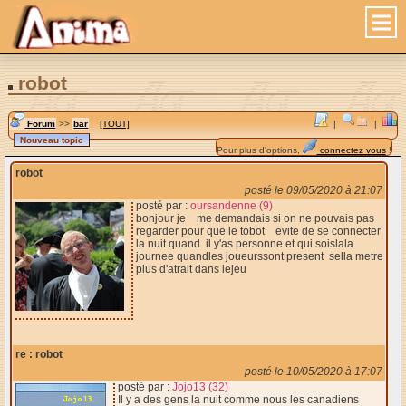
robot
Forum
>>
bar
[TOUT]
|
|
Pour plus d'options,
connectez vous
!
robot
posté le 09/05/2020 à 21:07
posté par :
oursandenne (9)
bonjour je me demandais si on ne pouvais pas
regarder pour que le tobot evite de se connecter
la nuit quand il y'as personne et qui soislala
journee quandles joueurssont present sella metre
plus d'atrait dans lejeu
re : robot
posté le 10/05/2020 à 17:07
posté par :
Jojo13 (32)
Il y a des gens la nuit comme nous les canadiens