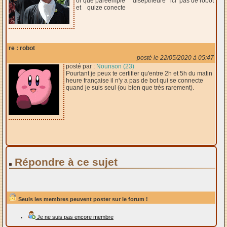
or que pareemple diseptheure ici pas de robot
et quize conecte
re : robot
posté le 22/05/2020 à 05:47
posté par :
Nounson (23)
Pourtant je peux te certifier qu'entre 2h et 5h du matin
heure française il n'y a pas de bot qui se connecte
quand je suis seul (ou bien que très rarement).
Répondre à ce sujet
Seuls les membres peuvent poster sur le forum !
Je ne suis pas encore membre