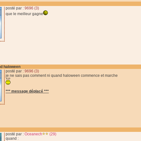
posté par :
9696 (3)
que le meilleur gagne
d haloween
posté par :
9696 (3)
je ne sais pas comment ni quand haloween commence et marche
*** message déplacé ***
posté par :
Oceanech
(29)
quand :