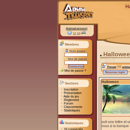
H
Animatransport
11:10
Membres
Nom joueur :
Hallowe
Mot de passe :
Forum
>>
anima
Mot de passe ?
Halloween
Sections
Inscription
Présentation
Aide du jeu
Règlement
Forum
Classements
Statistiques
soit une lettre et
Statistiques
vous à la banque 
16 connectés