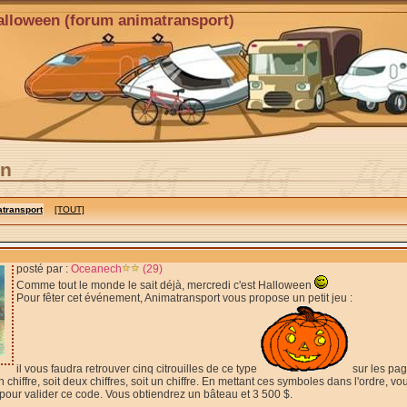
alloween (forum animatransport)
en
transport
[TOUT]
posté par :
Oceanech
(29)
Comme tout le monde le sait déjà, mercredi c'est Halloween
Pour fêter cet événement, Animatransport vous propose un petit jeu :
il vous faudra retrouver cinq citrouilles de ce type
sur les page
 un chiffre, soit deux chiffres, soit un chiffre. En mettant ces symboles dans l'ordre,
pour valider ce code. Vous obtiendrez un bâteau et 3 500 $.