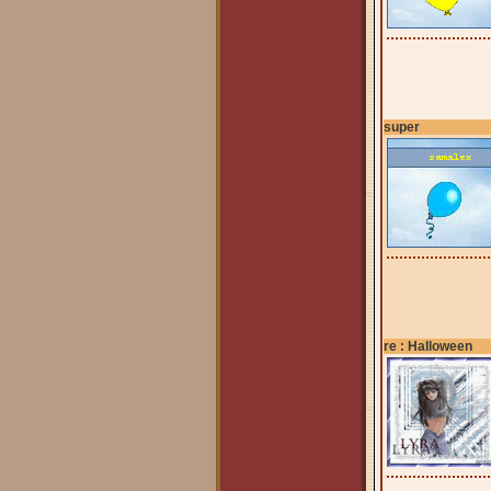
super
re : Halloween