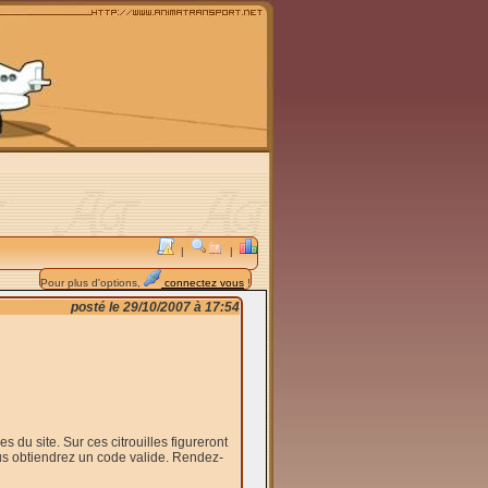
|
|
Pour plus d'options,
connectez vous
!
posté le 29/10/2007 à 17:54
s du site. Sur ces citrouilles figureront
 vous obtiendrez un code valide. Rendez-