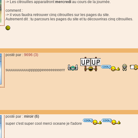
-> Les citrouilles apparaitront
mercredi
au cours de la journée.
comment :
-> il vous faudra retrouver cinq citrouilles sur les pages du site.
Autrement dit : tu parcours les pages du site et tu découvriras cinq citrouilles.
posté par :
9696 (3)
suuuuuuuuuuppppppeeeeeeeeerrr
posté par :
miroir (6)
super c'est super cool merci oceane je t'adore