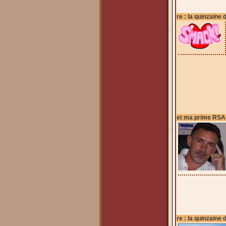
re : la quinzaine 
et ma prime RSA
re : la quinzaine 