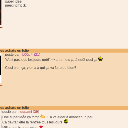
super idée
merci tomp :k:
des achats en folie
posté par :
b00p
(21)
"c'est pas tous les jours noël" => tu remets ça à noêl c'est ça
C'est bien ça, y en a à qui ça va faire du bien!!
des achats en folie
posté par :
toupami (39)
Une super idée ça tomp
. Ca va aider à avancer un peu.
Ca devrait être la rentrée tous les jours
Mille mercis et un gros