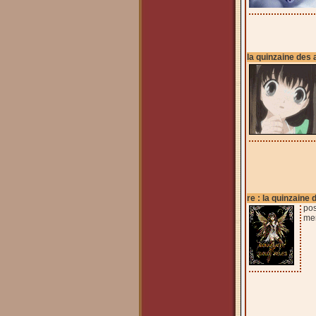
la quinzaine des 
re : la quinzaine 
pos
mer