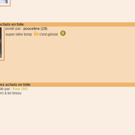
achats en folie
posté par :
poucetine (19)
super idée tomp
c'est génial
des achats en folie
té par :
frare (46)
ci à toi bisou