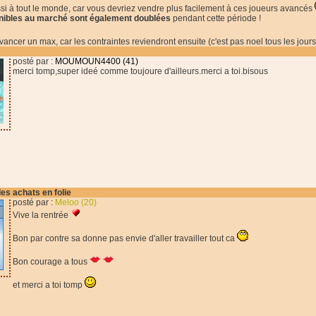
ssi à tout le monde, car vous devriez vendre plus facilement à ces joueurs avancés
nibles au marché sont également doublées
pendant cette période !
vancer un max, car les contraintes reviendront ensuite (c'est pas noel tous les jour
posté par :
MOUMOUN4400 (41)
merci tomp,super ideé comme toujoure d'ailleurs.merci a toi.bisous
des achats en folie
posté par :
Meloo (20)
Vive la rentrée
Bon par contre sa donne pas envie d'aller travailler tout ca
Bon courage a tous
et merci a toi tomp