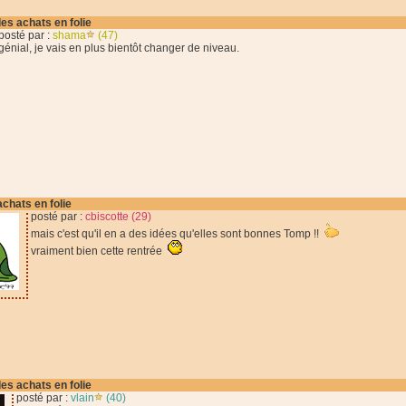
des achats en folie
posté par :
shama
(47)
génial, je vais en plus bientôt changer de niveau.
achats en folie
posté par :
cbiscotte (29)
mais c'est qu'il en a des idées qu'elles sont bonnes Tomp !!
vraiment bien cette rentrée
des achats en folie
posté par :
vlain
(40)