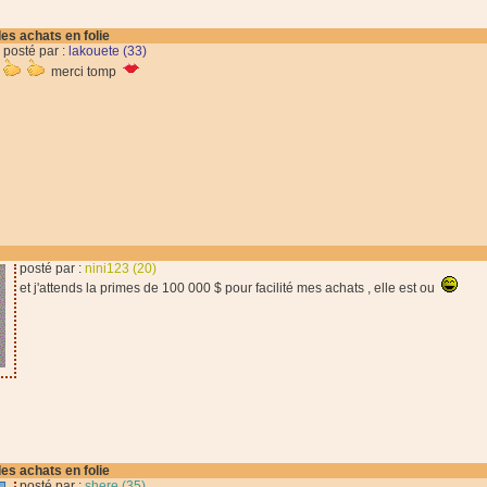
des achats en folie
posté par :
lakouete (33)
merci tomp
posté par :
nini123 (20)
et j'attends la primes de 100 000 $ pour facilité mes achats , elle est ou
des achats en folie
posté par :
shere (35)