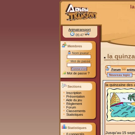
l
Animatransport
05:47
Membres
Nom joueur :
la quinza
Mot de passe :
Forum
>>
anima
Mot de passe ?
la quinzaine des 
Sections
Inscription
Présentation
Aide du jeu
Règlement
Forum
Classements
Statistiques
Statistiques
Jusqu'au 15 sept
0 connectés