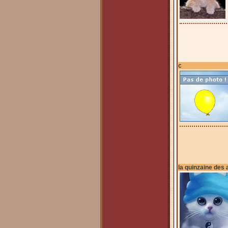
c
la quinzaine des 