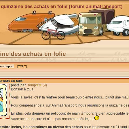
a quinzaine des achats en folie (forum animatransport)
ine des achats en folie
transport
[TOUT]
achats en folie
posté par :
tomp
(9)
Bonsoir à tous,
Vous la savez, c'est la rentrée pour beaucoup d'entre nous... plutôt une mau
Pour compenser cela, sur AnimaTransport, nous organisons la quizaine des
En plus, cela donnera un petit coup de main temporaire bien appréciable j
s'accrochent encore et n'ont pas recommencés le jeu
embre inclus, les contraintes au niveau des achats
pour les niveaux >= 21 sont l