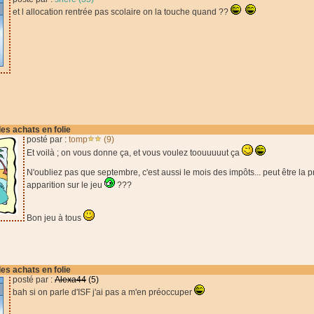
et l allocation rentrée pas scolaire on la touche quand ??
des achats en folie
posté par :
tomp
(9)
Et voilà ; on vous donne ça, et vous voulez toouuuuut ça
N'oubliez pas que septembre, c'est aussi le mois des impôts... peut être la 
apparition sur le jeu
???
Bon jeu à tous
des achats en folie
posté par :
Alexa44
(5)
bah si on parle d'ISF j'ai pas a m'en préoccuper