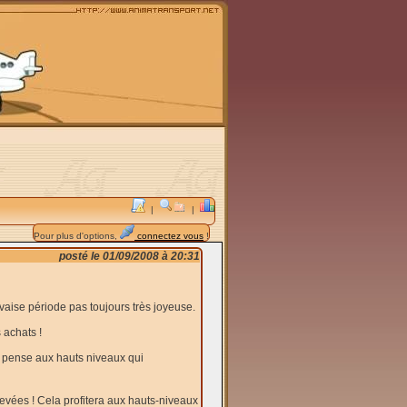
|
|
Pour plus d'options,
connectez vous
!
posté le 01/09/2008 à 20:31
vaise période pas toujours très joyeuse.
 achats !
e pense aux hauts niveaux qui
evées ! Cela profitera aux hauts-niveaux