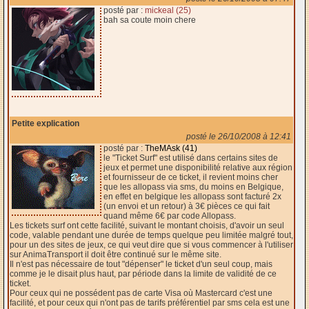
posté par :
mickeal (25)
bah sa coute moin chere
Petite explication
posté le 26/10/2008 à 12:41
posté par :
TheMAsk (41)
le "Ticket Surf" est utilisé dans certains sites de
jeux et permet une disponibilité relative aux région
et fournisseur de ce ticket, il revient moins cher
que les allopass via sms, du moins en Belgique,
en effet en belgique les allopass sont facturé 2x
(un envoi et un retour) à 3€ pièces ce qui fait
quand même 6€ par code Allopass.
Les tickets surf ont cette facilité, suivant le montant choisis, d'avoir un seul
code, valable pendant une durée de temps quelque peu limitée malgré tout,
pour un des sites de jeux, ce qui veut dire que si vous commencer à l'utiliser
sur AnimaTransport il doit être continué sur le même site.
Il n'est pas nécessaire de tout "dépenser" le ticket d'un seul coup, mais
comme je le disait plus haut, par période dans la limite de validité de ce
ticket.
Pour ceux qui ne possédent pas de carte Visa où Mastercard c'est une
facilité, et pour ceux qui n'ont pas de tarifs préférentiel par sms cela est une