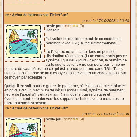
re : Achat de bateaux via TicketSurf
posté le 27/10/2008 à 20:48
posté par :
tomp
(9)
Bonsoir,
J'ai validé le fonctionnement de ce module de
paiement avec TSI (TicketSurfInternational)...
Tu t'es procuré une carte dans un point de
distribution récemment (tu ne connaissais pas ce
système il y a deux jours) ? A priori, le numéro de
carte que tu as rentré ne comporte pas le même
nombre de caractères que ce qui est attendu pour une carte TSI... Tu as
bien compris le principe (tu n'essayes pas de valider un code allopass via
ce moyen par exemple) ?
Quoiqu'il en soit, pour ce genre de problème, n'hésite pas à me contacter
en privé avec un maximum de détails (code utilisé, système de paiement,
heure de l'appel s'il y en avait un...) afin que je puisse creuser et
éventuellement t'orienter vers les supports techniques de partenaires de
micro-paiement si besoin.
re : Achat de bateaux via TicketSurf
posté le 27/10/2008 à 21:00
posté par :
tomp
(9)