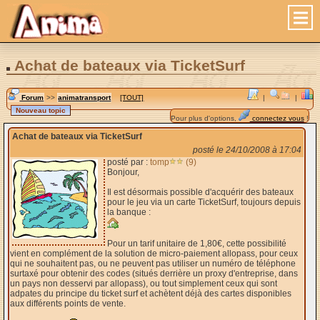
Achat de bateaux via TicketSurf
Forum
>>
animatransport
[TOUT]
|
|
Pour plus d'options,
connectez vous
!
Achat de bateaux via TicketSurf
posté le 24/10/2008 à 17:04
posté par :
tomp
(9)
Bonjour,
Il est désormais possible d'acquérir des bateaux
pour le jeu via un carte TicketSurf, toujours depuis
la banque :
Pour un tarif unitaire de 1,80€, cette possibilité
vient en complément de la solution de micro-paiement allopass, pour ceux
qui ne souhaitent pas, ou ne peuvent pas utiliser un numéro de téléphone
surtaxé pour obtenir des codes (situés derrière un proxy d'entreprise, dans
un pays non desservi par allopass), ou tout simplement ceux qui sont
adpates du principe du ticket surf et achètent déjà des cartes disponibles
aux différents points de vente.