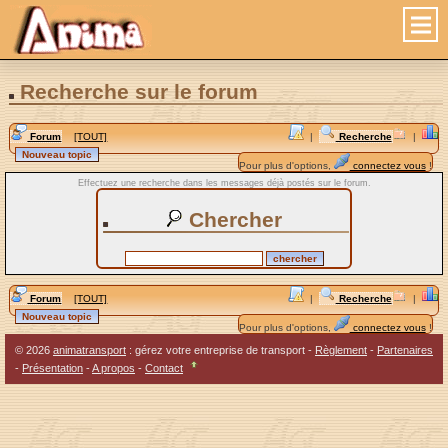
Recherche sur le forum
Forum
[TOUT]
|
Recherche
|
Pour plus d'options,
connectez vous
!
Effectuez une recherche dans les messages déjà postés sur le forum.
Chercher
Forum
[TOUT]
|
Recherche
|
Pour plus d'options,
connectez vous
!
© 2026
animatransport
: gérez votre entreprise de transport -
Règlement
-
Partenaires
-
Présentation
-
A propos
-
Contact