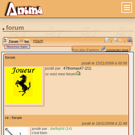
forum
Forum
>>
bar
[TOUT]
|
|
Pour plus d'options,
connectez vous
!
forum
posté le 15/11/2008 à 00:06
posté par :
47thomas47 (21)
cc voici mon forum
re : forum
posté le 16/11/2008 à 11:48
posté par :
darthphil (14)
c'est bien