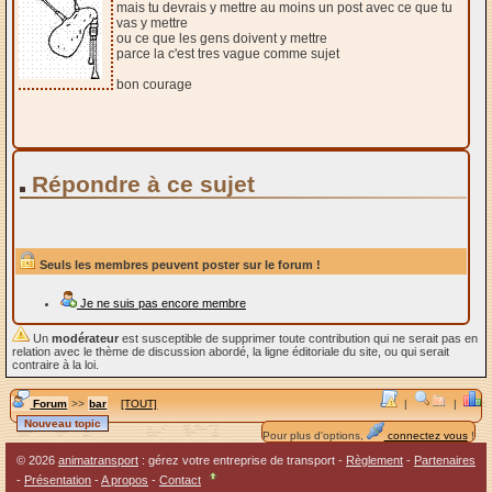
mais tu devrais y mettre au moins un post avec ce que tu
vas y mettre
ou ce que les gens doivent y mettre
parce la c'est tres vague comme sujet
bon courage
Répondre à ce sujet
Seuls les membres peuvent poster sur le forum !
Je ne suis pas encore membre
Un
modérateur
est susceptible de supprimer toute contribution qui ne serait pas en
relation avec le thème de discussion abordé, la ligne éditoriale du site, ou qui serait
contraire à la loi.
Forum
>>
bar
[TOUT]
|
|
Pour plus d'options,
connectez vous
!
© 2026
animatransport
: gérez votre entreprise de transport -
Règlement
-
Partenaires
-
Présentation
-
A propos
-
Contact