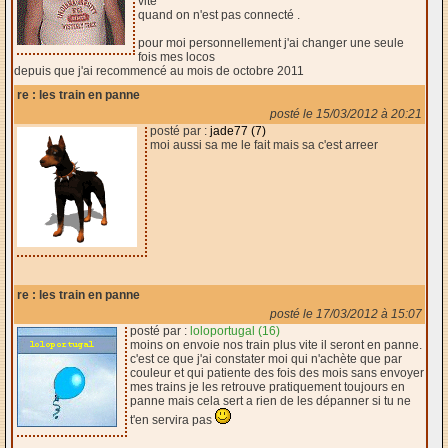
vite
quand on n'est pas connecté .
pour moi personnellement j'ai changer une seule
fois mes locos
depuis que j'ai recommencé au mois de octobre 2011
re : les train en panne
posté le 15/03/2012 à 20:21
posté par :
jade77 (7)
moi aussi sa me le fait mais sa c'est arreer
re : les train en panne
posté le 17/03/2012 à 15:07
posté par :
loloportugal (16)
moins on envoie nos train plus vite il seront en panne.
c'est ce que j'ai constater moi qui n'achète que par
couleur et qui patiente des fois des mois sans envoyer
mes trains je les retrouve pratiquement toujours en
panne mais cela sert a rien de les dépanner si tu ne
t'en servira pas