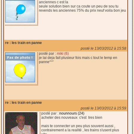
anciennes c est la
seule solution bien sur ca coute un peu de sou tu
revends les anciennes 75% du prix neuf voila bon jeu
re : les train en panne
posté le 13/03/2012 à 15:58
posté par :
miki (6)
je lai deja fait plusieur fois mais c tout le temp en
panne^^'
re : les train en panne
posté le 13/03/2012 à 15:59
posté par :
nounnours (24)
acheter des nouveaux c'est tres bien
mais te connecter un peu plus souvent aussi ,
contrairement a la realité , les trains s'usent plus