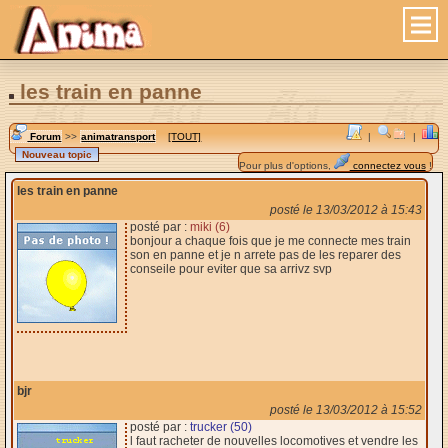
les train en panne
Forum
>>
animatransport
[TOUT]
|
|
Pour plus d'options,
connectez vous
!
les train en panne
posté le 13/03/2012 à 15:43
posté par :
miki (6)
bonjour a chaque fois que je me connecte mes train
son en panne et je n arrete pas de les reparer des
conseile pour eviter que sa arrivz svp
bjr
posté le 13/03/2012 à 15:52
posté par :
trucker (50)
l faut racheter de nouvelles locomotives et vendre les