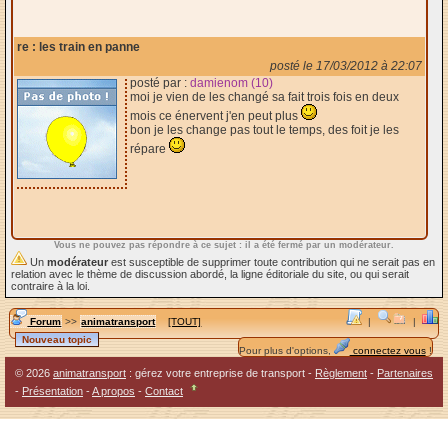
re : les train en panne
posté le 17/03/2012 à 22:07
posté par :
damienom (10)
moi je vien de les changé sa fait trois fois en deux
mois ce énervent j'en peut plus
bon je les change pas tout le temps, des foit je les
répare
Vous ne pouvez pas répondre à ce sujet : il a été fermé par un modérateur.
Un
modérateur
est susceptible de supprimer toute contribution qui ne serait pas en
relation avec le thème de discussion abordé, la ligne éditoriale du site, ou qui serait
contraire à la loi.
Forum
>>
animatransport
[TOUT]
|
|
Pour plus d'options,
connectez vous
!
© 2026
animatransport
: gérez votre entreprise de transport -
Règlement
-
Partenaires
-
Présentation
-
A propos
-
Contact