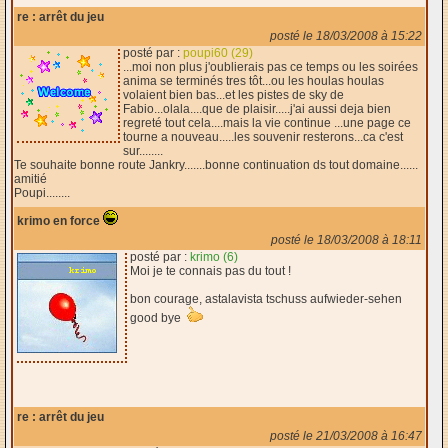
re : arrêt du jeu
posté le 18/03/2008 à 15:22
posté par :
poupi60 (29)
...moi non plus j'oublierais pas ce temps ou les soirées
anima se terminés tres tôt...ou les houlas houlas
volaient bien bas...et les pistes de sky de
Fabio...olala....que de plaisir.....j'ai aussi deja bien
regreté tout cela....mais la vie continue ...une page ce
tourne a nouveau.....les souvenir resterons...ca c'est
sur........
Te souhaite bonne route Jankry.......bonne continuation ds tout domaine......
amitié
Poupi........
krimo en force
posté le 18/03/2008 à 18:11
posté par :
krimo (6)
Moi je te connais pas du tout !
bon courage, astalavista tschuss aufwieder-sehen
good bye
re : arrêt du jeu
posté le 21/03/2008 à 16:47