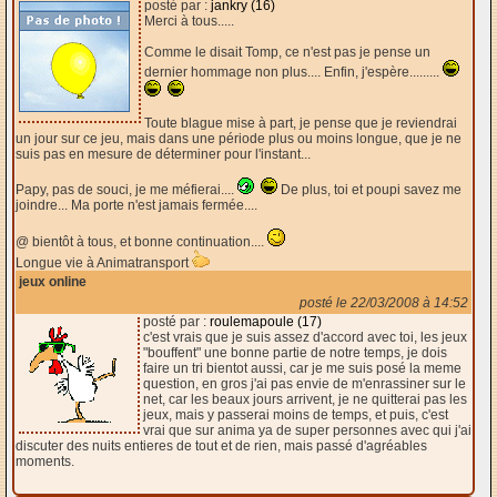
posté par :
jankry (16)
Merci à tous.....
Comme le disait Tomp, ce n'est pas je pense un
dernier hommage non plus.... Enfin, j'espère.........
Toute blague mise à part, je pense que je reviendrai
un jour sur ce jeu, mais dans une période plus ou moins longue, que je ne
suis pas en mesure de déterminer pour l'instant...
Papy, pas de souci, je me méfierai....
De plus, toi et poupi savez me
joindre... Ma porte n'est jamais fermée....
@ bientôt à tous, et bonne continuation....
Longue vie à Animatransport
jeux online
posté le 22/03/2008 à 14:52
posté par :
roulemapoule (17)
c'est vrais que je suis assez d'accord avec toi, les jeux
"bouffent" une bonne partie de notre temps, je dois
faire un tri bientot aussi, car je me suis posé la meme
question, en gros j'ai pas envie de m'enrassiner sur le
net, car les beaux jours arrivent, je ne quitterai pas les
jeux, mais y passerai moins de temps, et puis, c'est
vrai que sur anima ya de super personnes avec qui j'ai
discuter des nuits entieres de tout et de rien, mais passé d'agréables
moments.