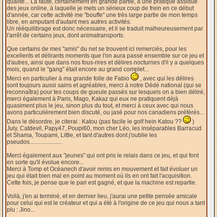
qualité... La faute, certainement en grande partie, à une pratique assidue
des jeux online, à laquelle je mets un sérieux coup de frein en ce début
d'année, car cette activité me "bouffe" une très large partie de mon temps
libre, en amputant d'autant mes autres activités.
Un rééquilibrage est donc nécessaire, et il se traduit malheureusement par
l'arrêt de certains jeux, dont animatransports.
Que certains de mes "amis" du net se trouvent ici remerciés, pour les
excellents et délirants moments que l'on aura passé ensemble sur ce jeu et
d'autres, ainsi que dans nos fous-rires et délires nocturnes d'il y a quelques
mois, quand le "gang" était encore au grand complet...
Merci en particulier à ma grande folle de Fabio
, avec qui les délires
sont toujours aussi sains et agréables, merci à notre Dédé national (qui se
reconnaîtra) pour tes coups de gueule passés sur lesquels on a bien déliré,
merci également à Paris, Mago, Kakaz qui eux ne pratiquent déjà
quasiment plus le jeu, sinon plus du tout, et merci à ceux avec qui nous
avons particulièrement bien discuté, ou jasé pour nos canadiens préférés...
Dans le désordre, je citerai : Katou (pas facile le golf hein Katou ??
)
July, Catdevil, Papy47, Poupi60, mon cher Léo, les inséparables Barracud
et Shama, Toupami, Little, et tant d'autres dont j'oublie les
pseudos......................
Merci également aux "jeunes" qui ont pris le relais dans ce jeu, et qui font
en sorte qu'il évolue encore...
Merci à Tomp et Océanech d'avoir remis en mouvement et fait évoluer un
jeu qui était bien mal en point au moment où ils en ont fait l'acquisition.
Cette fois, je pense que le pari est gagné, et que la machine est repartie.
Voilà, j'en ai terminé, et en dernier lieu, j'aurai une petite pensée amicale
pour celui qui est le créateur et qui a été à l'origine de ce jeu qui nous a tant
plu : Jino...