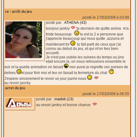
re : arrêt du jeu
posté le 17/03/2008 à 03:49
posté par :
ATHENA (43)
bonjour jankry
ta decision de quitte anima m'a
triste beaucoup
tu est la 2 e personne que
j'apprecie beaucoup qui nous quitte ,azzurra et
maintenant toi
tu fait parti de ceux que j'ai
connu au debut du jeu, et qui m'on tres bien
accuelli.
Je n'est pas oublie les soirees du temps ou jino
etait encore la, on nous retrouvions ensemble le
soir et la quelle animation on faisait
moi aussi je regrette ces soirees de
delires
et pour finir moi et leo on faisait la fermeture du chat
.
J'espere sincerement te revoir un jour parmi nous
au revoir jancky
arret du jeu
posté le 17/03/2008 à 06:55
posté par :
madidi (13)
au revoir jankry et bonne chance