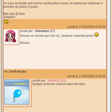
Je vous souhaite une bonne continuation à tous, et surtout de continuer à
prendre du plaisir à jouer...
Bye bye @ tous
JANKRY.
posté le 17/03/2008 à 00:06
posté par :
Anbastom (17)
Encore un ancien qui s'en va , j'espere a bientot jankry
Bisous
re : arrêt du jeu
posté le 17/03/2008 à 00:44
posté par :
vinc5432 (11)
byebye et bonne chance dans ton futur