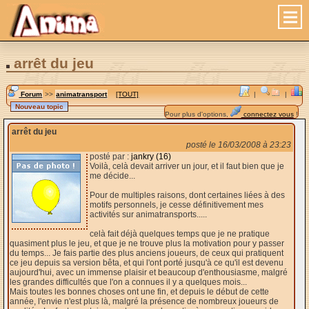
arrêt du jeu
Forum
>>
animatransport
[TOUT]
|
|
Pour plus d'options,
connectez vous
!
arrêt du jeu
posté le 16/03/2008 à 23:23
posté par :
jankry (16)
Voilà, celà devait arriver un jour, et il faut bien que je
me décide...
Pour de multiples raisons, dont certaines liées à des
motifs personnels, je cesse définitivement mes
activités sur animatransports.....
celà fait déjà quelques temps que je ne pratique
quasiment plus le jeu, et que je ne trouve plus la motivation pour y passer
du temps... Je fais partie des plus anciens joueurs, de ceux qui pratiquent
ce jeu depuis sa version bêta, et qui l'ont porté jusqu'à ce qu'il est devenu
aujourd'hui, avec un immense plaisir et beaucoup d'enthousiasme, malgré
les grandes difficultés que l'on a connues il y a quelques mois...
Mais toutes les bonnes choses ont une fin, et depuis le début de cette
année, l'envie n'est plus là, malgré la présence de nombreux joueurs de