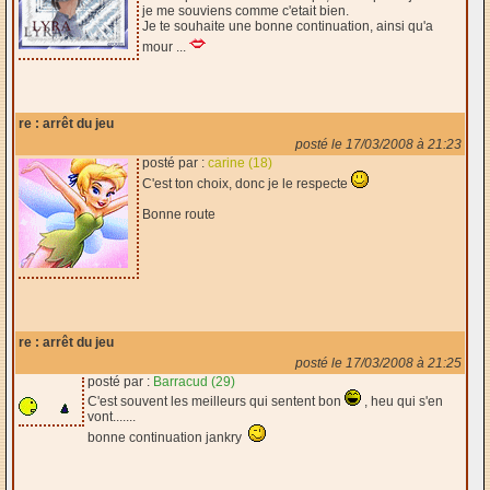
je me souviens comme c'etait bien.
Je te souhaite une bonne continuation, ainsi qu'a
mour ...
re : arrêt du jeu
posté le 17/03/2008 à 21:23
posté par :
carine (18)
C'est ton choix, donc je le respecte
Bonne route
re : arrêt du jeu
posté le 17/03/2008 à 21:25
posté par :
Barracud (29)
C'est souvent les meilleurs qui sentent bon
, heu qui s'en
vont.......
bonne continuation jankry