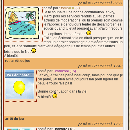
posté le 17/03/2008 à 09:27
posté par :
tomp
(9)
Je te souhaite une bonne continuation jankry,
Merci pour les services rendus au jeu par tes
actions de modérations, où tu prenais soin comme
je l'apprécie de toujours tenter de désamorcer les
soucis quand tu était présent avant d'avoir recours
aux options de modération
Enfin, en écrivant cela on dirait presque que l'on te
rend un dernier hommage alors dédramatisons un
peu, et je te souhaite d'arriver à dégager plus de temps pour tes autres
loisirs que le Net
A bientôt.
re : arrêt du jeu
posté le 17/03/2008 à 12:40
posté par :
carocool (15)
Jankry, je t'ai pas parlé beaucoup, mais pour ce que je
t'ai parlé, j'ai bien aimé, toujours lah pour rigoler un
peu, je t'oublirais pas!
Bonne continuation dans ta vie!
À bientôt
arrêt du jeu
posté le 17/03/2008 à 19:23
posté par :
hantaro (18)