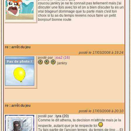
coucou jankry je ne te connait pas tellement mais j'ai
discuter une fois avec toi et on a bien discuter tu es un
vrai blageur! dommage que tu parte mais c'est ton
choix si tu as du temps reviens nous faire un petit
bonjour! bonne route
re : arrêt du jeu
posté le 17/03/2008 à 19:24
posté par :
joa2 (16)
jankry
re : arrêt du jeu
posté le 17/03/2008 à 20:10
posté par :
lyra (20)
Comme le dit athena, ta decision m'attriste mais je la
respecte, autant que je te respecte toi
Tu fais partie de l'ancien temps, du temps de jino ... Et