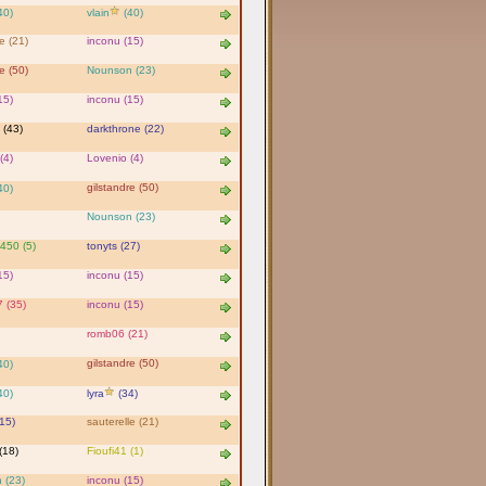
40)
vlain
(40)
e (21)
inconu (15)
e (50)
Nounson (23)
15)
inconu (15)
(43)
darkthrone (22)
(4)
Lovenio (4)
gilstandre (50)
40)
Nounson (23)
450 (5)
tonyts (27)
15)
inconu (15)
 (35)
inconu (15)
romb06 (21)
gilstandre (50)
40)
40)
lyra
(34)
15)
sauterelle (21)
(18)
Fioufi41 (1)
 (23)
inconu (15)