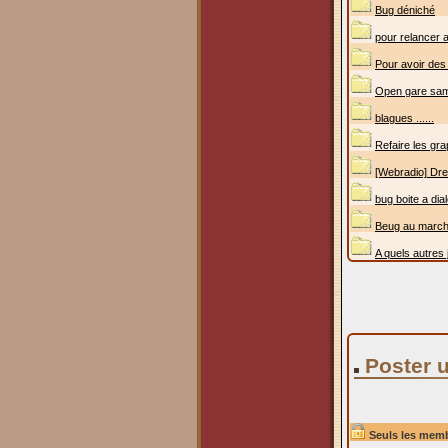
Bug déniché
pour relancer
Pour avoir des
Open gare samed
blagues ......
Refaire les gr
[Webradio] Drea
bug boite a dia
Beug au marc
A quels autres
Poster 
Seuls les memb