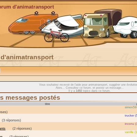
orum d'animatransport
d'animatransport
Vous souhaitez recevoir de l'aide pour animatransport, suggérer une évolutio
Alors... Consultez ce forum, et postez un message...
Il y a
1492
topics dans ce forum.
es messages postés
titre
simon59 
nses)
trucker (
(3 réponses)
inconu (
ants
(2 réponses)
vanille (
age
(3 réponses)