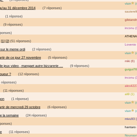
vlain
(
qu'au 31 décembre 2014
(7 réponses)
sauterell
(1 réponse)
gilstandr
(9 réponses)
inconu (
éponses)
ATHENA 
[1]
[2]
(51 réponses)
Lovenio 
sur le meme ordi
(2 réponses)
vlain
(
rtir de ce jour 27 novembre
(5 réponses)
miki (6)
 jeux video , mangaet autre bizzarerie ....
(9 réponses)
guigui76
oueur ?
(12 réponses)
inconu (
 réponses)
alex4227
(11 réponses)
ali9 (1)
bon
(1 réponse)
vlain
(
rtir de mercredi 29 octobre
(6 réponses)
vlain
(
e la semaine
(24 réponses)
mivu93 (
éponses)
hantaro 
ve
(11 réponses)
Nounson