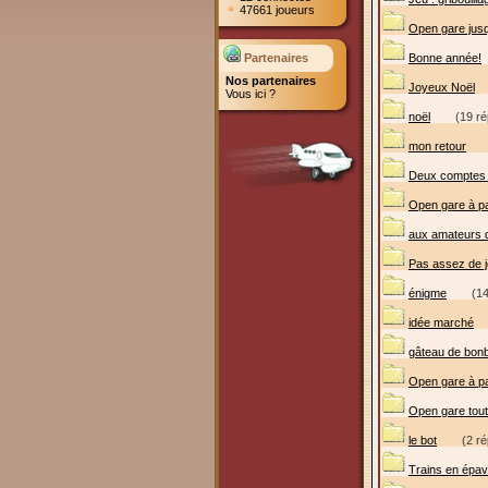
47661 joueurs
Open gare jus
Partenaires
Bonne année!
Nos partenaires
Joyeux Noël
Vous ici ?
noël
(19 r
mon retour
Deux comptes 
Open gare à pa
aux amateurs de
Pas assez de j
énigme
(14
idée marché
gâteau de bon
Open gare à pa
Open gare tout
le bot
(2 r
Trains en épa