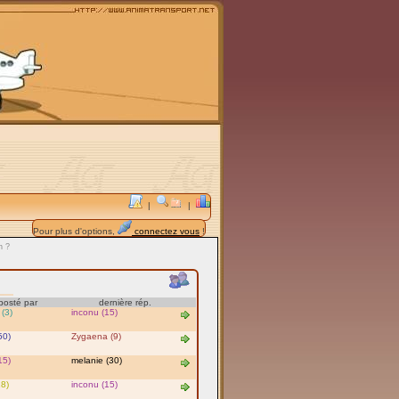
|
|
Pour plus d'options,
connectez vous
!
n ?
posté par
dernière rép.
(3)
inconu (15)
50)
Zygaena (9)
15)
melanie (30)
18)
inconu (15)