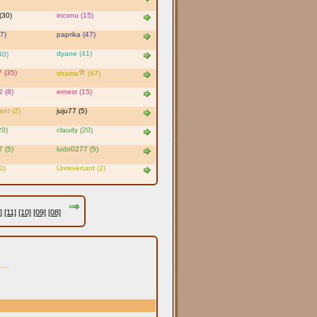
(30)
inconu (15)
27)
paprika (47)
dyane (41)
40)
 (35)
shama
(47)
2 (8)
ernest (15)
nt (2)
juju77 (5)
20)
claudy (20)
 (5)
ludo0277 (5)
0)
Unrevenant (2)
]
[11]
[10]
[09]
[08]