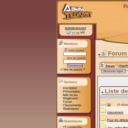
F
Animatransport
17:36
Membres
Nom joueur :
Forum 
Mot de passe :
Forum
[TOUT]
Mot de passe ?
Sections
Inscription
Liste d
Présentation
Aide du jeu
Règlement
Forum
3d
(4 répo
Classements
Statistiques
classement
Pour les début
Statistiques
12 connectés
Jeu : gribouill