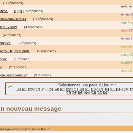
(11 réponses)
melanie 
 anima
[1]
[2]
(78 réponses)
tonyts (
 nouveaux joueurs
(11 réponses)
vlain
(
i 12 juillet
(4 réponses)
alex4227
(4 réponses)
belette1
aphiques
(8 réponses)
Unrevena
m's Life, c'est parti !
(5 réponses)
claudy (
logue
(1 réponse)
ludo0277
hé
(2 réponses)
nicola (5
 jeux jouez-vous ??
(9 réponses)
Sélectionnez une page du forum :
[30]
[29]
[28]
[27]
[26]
[25]
[24]
[23]
[22]
[21]
[20]
[19]
[18]
[17]
[16]
[15]
[14]
[13]
[12
[07]
[06]
[05]
[04]
[03]
[02]
[01]
un nouveau message
res peuvent poster sur le forum !